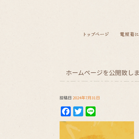
ホームページを公開致し
投稿日
2024年7月31日
F
T
Li
a
w
n
c
itt
e