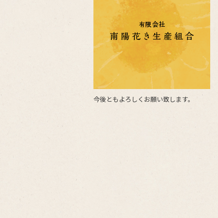
e
er
b
o
o
k
今後ともよろしくお願い致します。