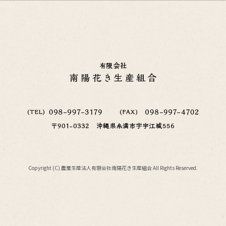
Copyright (C) 農業生産法人有限会社南陽花き生産組合 All Rights Reserved.